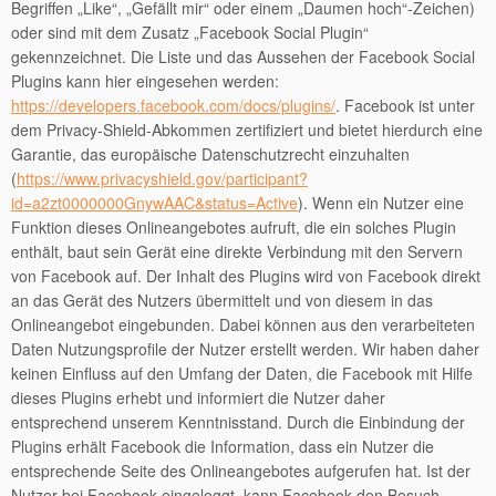
Begriffen „Like“, „Gefällt mir“ oder einem „Daumen hoch“-Zeichen)
oder sind mit dem Zusatz „Facebook Social Plugin“
gekennzeichnet. Die Liste und das Aussehen der Facebook Social
Plugins kann hier eingesehen werden:
https://developers.facebook.com/docs/plugins/
. Facebook ist unter
dem Privacy-Shield-Abkommen zertifiziert und bietet hierdurch eine
Garantie, das europäische Datenschutzrecht einzuhalten
(
https://www.privacyshield.gov/participant?
id=a2zt0000000GnywAAC&status=Active
). Wenn ein Nutzer eine
Funktion dieses Onlineangebotes aufruft, die ein solches Plugin
enthält, baut sein Gerät eine direkte Verbindung mit den Servern
von Facebook auf. Der Inhalt des Plugins wird von Facebook direkt
an das Gerät des Nutzers übermittelt und von diesem in das
Onlineangebot eingebunden. Dabei können aus den verarbeiteten
Daten Nutzungsprofile der Nutzer erstellt werden. Wir haben daher
keinen Einfluss auf den Umfang der Daten, die Facebook mit Hilfe
dieses Plugins erhebt und informiert die Nutzer daher
entsprechend unserem Kenntnisstand. Durch die Einbindung der
Plugins erhält Facebook die Information, dass ein Nutzer die
entsprechende Seite des Onlineangebotes aufgerufen hat. Ist der
Nutzer bei Facebook eingeloggt, kann Facebook den Besuch