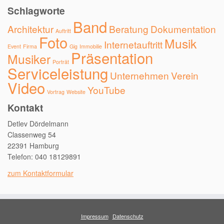
Schlagworte
Band
Architektur
Beratung
Dokumentation
Auftritt
Foto
Musik
Internetauftritt
Event
Firma
Gig
Immobilie
Präsentation
Musiker
Porträt
Serviceleistung
Unternehmen
Verein
Video
YouTube
Vortrag
Website
Kontakt
Detlev Dördelmann
Classenweg 54
22391 Hamburg
Telefon: 040 18129891
zum Kontaktformular
Impressum
Datenschutz