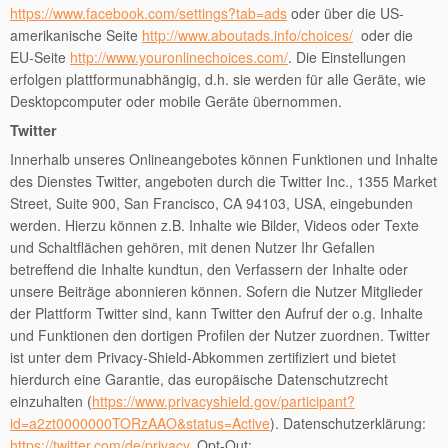
https://www.facebook.com/settings?tab=ads
oder über die US-
amerikanische Seite
http://www.aboutads.info/choices/
oder die
EU-Seite
http://www.youronlinechoices.com/
. Die Einstellungen
erfolgen plattformunabhängig, d.h. sie werden für alle Geräte, wie
Desktopcomputer oder mobile Geräte übernommen.
Twitter
Innerhalb unseres Onlineangebotes können Funktionen und Inhalte
des Dienstes Twitter, angeboten durch die Twitter Inc., 1355 Market
Street, Suite 900, San Francisco, CA 94103, USA, eingebunden
werden. Hierzu können z.B. Inhalte wie Bilder, Videos oder Texte
und Schaltflächen gehören, mit denen Nutzer Ihr Gefallen
betreffend die Inhalte kundtun, den Verfassern der Inhalte oder
unsere Beiträge abonnieren können. Sofern die Nutzer Mitglieder
der Plattform Twitter sind, kann Twitter den Aufruf der o.g. Inhalte
und Funktionen den dortigen Profilen der Nutzer zuordnen. Twitter
ist unter dem Privacy-Shield-Abkommen zertifiziert und bietet
hierdurch eine Garantie, das europäische Datenschutzrecht
einzuhalten (
https://www.privacyshield.gov/participant?
id=a2zt0000000TORzAAO&status=Active
). Datenschutzerklärung:
https://twitter.com/de/privacy
, Opt-Out: