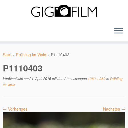
Zum
Inhalt
Start
»
Frühling im Wald
»
P1110403
springen
P1110403
Veröffentlicht am
21. April 2016
mit den Abmessungen
1280 × 960
in
Frühling
im Wald
.
← Vorheriges
Nächstes →