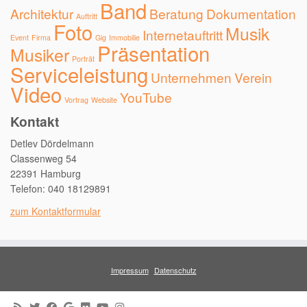
Band
Architektur
Beratung
Dokumentation
Auftritt
Foto
Musik
Internetauftritt
Event
Firma
Gig
Immobilie
Präsentation
Musiker
Porträt
Serviceleistung
Unternehmen
Verein
Video
YouTube
Vortrag
Website
Kontakt
Detlev Dördelmann
Classenweg 54
22391 Hamburg
Telefon: 040 18129891
zum Kontaktformular
Impressum
Datenschutz