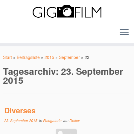
Zum
Inhalt
Start
»
Beitragsliste
»
2015
»
September
»
23.
springen
Tagesarchiv:
23. September
2015
Diverses
23. September 2015
in
Fotogalerie
von
Detlev