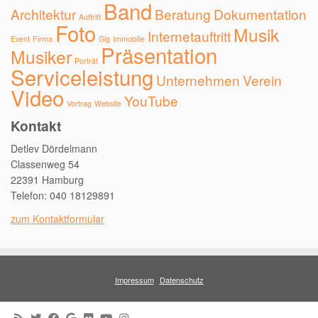
Band
Architektur
Beratung
Dokumentation
Auftritt
Foto
Musik
Internetauftritt
Event
Firma
Gig
Immobilie
Präsentation
Musiker
Porträt
Serviceleistung
Unternehmen
Verein
Video
YouTube
Vortrag
Website
Kontakt
Detlev Dördelmann
Classenweg 54
22391 Hamburg
Telefon: 040 18129891
zum Kontaktformular
Impressum
Datenschutz