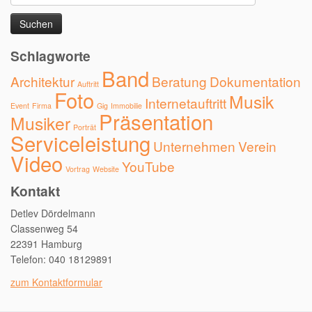
nach:
Schlagworte
Band
Architektur
Beratung
Dokumentation
Auftritt
Foto
Musik
Internetauftritt
Event
Firma
Gig
Immobilie
Präsentation
Musiker
Porträt
Serviceleistung
Unternehmen
Verein
Video
YouTube
Vortrag
Website
Kontakt
Detlev Dördelmann
Classenweg 54
22391 Hamburg
Telefon: 040 18129891
zum Kontaktformular