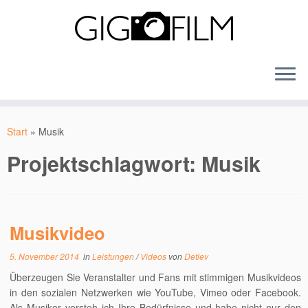
Zum
Inhalt
Start
»
Musik
springen
Projektschlagwort:
Musik
Musikvideo
5. November 2014
in
Leistungen
/
Videos
von
Detlev
Überzeugen Sie Veranstalter und Fans mit stimmigen Musikvideos
in den sozialen Netzwerken wie YouTube, Vimeo oder Facebook.
Als Musiker versteh ich Ihre Bedürfnisse und habe nicht nur den