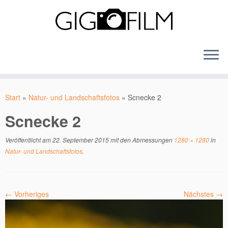
Zum
Inhalt
Start
»
Natur- und Landschaftsfotos
»
Scnecke 2
springen
Scnecke 2
Veröffentlicht am
22. September 2015
mit den Abmessungen
1280 × 1280
in
Natur- und Landschaftsfotos
.
← Vorheriges
Nächstes →