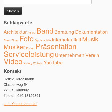
nach:
Schlagworte
Band
Architektur
Beratung
Dokumentation
Auftritt
Foto
Musik
Internetauftritt
Event
Firma
Gig
Immobilie
Präsentation
Musiker
Porträt
Serviceleistung
Unternehmen
Verein
Video
YouTube
Vortrag
Website
Kontakt
Detlev Dördelmann
Classenweg 54
22391 Hamburg
Telefon: 040 18129891
zum Kontaktformular