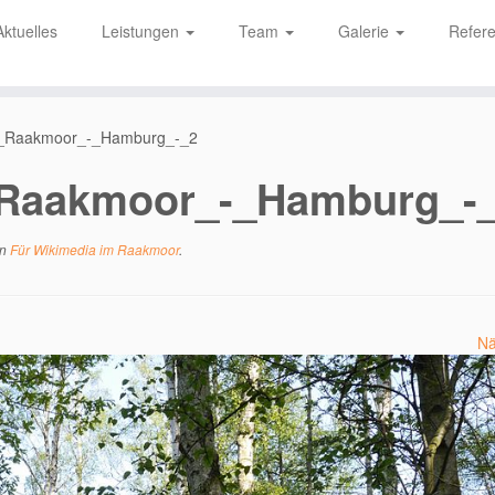
Aktuelles
Leistungen
Team
Galerie
Refer
et_Raakmoor_-_Hamburg_-_2
_Raakmoor_-_Hamburg_-
n
Für Wikimedia im Raakmoor
.
Nä