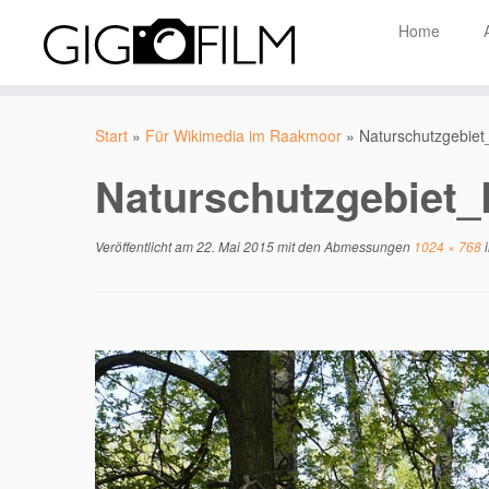
Home
Zum
Inhalt
Start
»
Für Wikimedia im Raakmoor
»
Naturschutzgebi
springen
Naturschutzgebiet
Veröffentlicht am
22. Mai 2015
mit den Abmessungen
1024 × 768
i