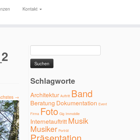
enzen
Kontakt
Suchen
_2
nach:
Schlagworte
Band
Architektur
Auftritt
chstes →
Beratung
Dokumentation
Event
Foto
Firma
Gig
Immobilie
Musik
Internetauftritt
Musiker
Porträt
Präsentation